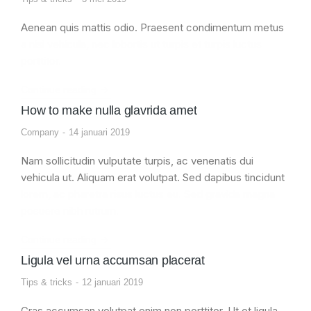
Aenean quis mattis odio. Praesent condimentum metus
a nisi vehicula, nec lobortis ut turpis et turpis luctus
porttitor.
Continue reading
How to make nulla glavrida amet
Company
14 januari 2019
Nam sollicitudin vulputate turpis, ac venenatis dui
vehicula ut. Aliquam erat volutpat. Sed dapibus tincidunt
lorem, ac pharetra risus luctus eu. Sed gravida magna
posuere nibh rutrum.
Continue reading
Ligula vel urna accumsan placerat
Tips & tricks
12 januari 2019
Cras accumsan volutpat enim non porttitor. Ut et ligula