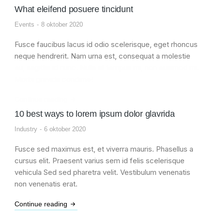
What eleifend posuere tincidunt
Events
8 oktober 2020
Fusce faucibus lacus id odio scelerisque, eget rhoncus
neque hendrerit. Nam urna est, consequat a molestie
eu, sagittis id nunc. Nulla at tempus mi, non euismod mi.
Morbi gravida condime!
Continue reading
10 best ways to lorem ipsum dolor glavrida
Industry
6 oktober 2020
Fusce sed maximus est, et viverra mauris. Phasellus a
cursus elit. Praesent varius sem id felis scelerisque
vehicula Sed sed pharetra velit. Vestibulum venenatis
non venenatis erat.
Continue reading