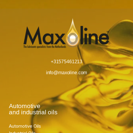
+31575461213
info@maxoline.com
Automotive
and industrial oils
Automotive Oils