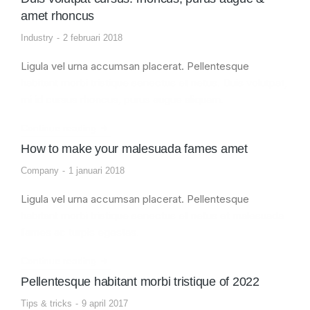
amet rhoncus
Industry
2 februari 2018
Ligula vel urna accumsan placerat. Pellentesque
habitant morbi tristique senectus et netus. Duis volutpat,
mi id cursus rhoncus, purus augue aliquam.
Continue reading
How to make your malesuada fames amet
Company
1 januari 2018
Ligula vel urna accumsan placerat. Pellentesque
habitant morbi tristique senectus et netus et malesuada
fames ac turpis egestas.
Continue reading
Pellentesque habitant morbi tristique of 2022
Tips & tricks
9 april 2017