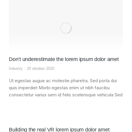
Don’t underestimate the lorem ipsum dolor amet
Industry
20 oktober 2020
Ut egestas augue ac molestie pharetra. Sed porta dui
quis imperdiet Morbi egestas enim ut nibh faucibu
consectetur varius sem id felis scelerisque vehicula Sed
sed pharetra velit. Aliquam gravida risus nec velit lacinia
dapibus.
Continue reading
Building the real VR lorem ipsum dolor amet