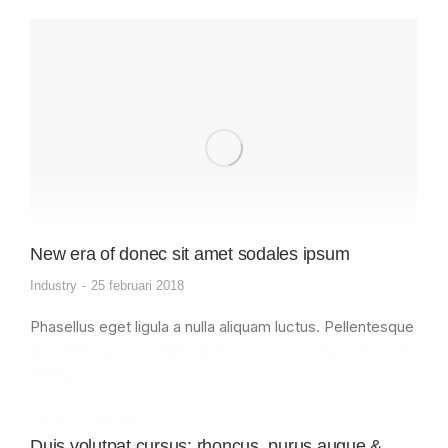
New era of donec sit amet sodales ipsum
Industry
25 februari 2018
Phasellus eget ligula a nulla aliquam luctus. Pellentesque
tincidunt massa sodales ante auctor, sed placerat lorem
tristique.
Continue reading
Duis volutpat cursus: rhoncus, purus augue &