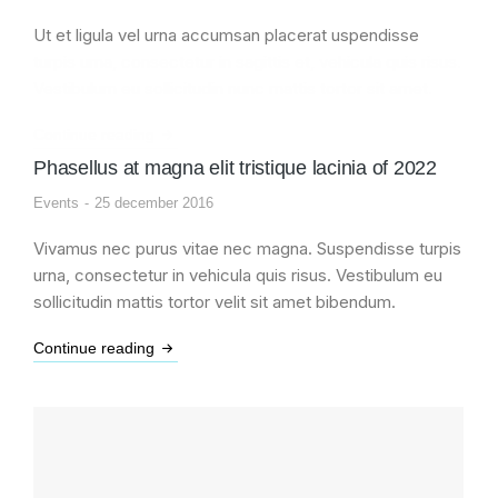
Ut et ligula vel urna accumsan placerat uspendisse
turpis urna, consectetur in sagittis et, vehicula quis risus.
Vestibulum eu sollicitudin nunc mattis tortor sit amet.
Continue reading
Phasellus at magna elit tristique lacinia of 2022
Events
25 december 2016
Vivamus nec purus vitae nec magna. Suspendisse turpis
urna, consectetur in vehicula quis risus. Vestibulum eu
sollicitudin mattis tortor velit sit amet bibendum.
Continue reading